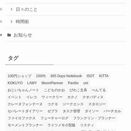
日々のこと
時間術
お知らせ
タグ
100円ショップ
100均
365 Days Notebook
ISOT
KITTA
KOKUYO
LAMY
MoonPlanner
Pavilio
uni
おじいちゃんノート
こどものかお
びわこ文具
ぺんてる
イベント
イレコ
ウィークリー
カクノ
クオバディス
クレーヌフォンテーヌ
コクヨ
ジークエンス
スタロジー
セパレートダイアリー
ゼブラ
タスク管理
ダイソー
バーチカル
ファイロファクス
フューチャーログ
フランクリン・プランナー
モーメントプランナー
ライツメモ小型版
リスティ