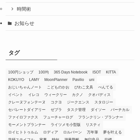
時間術
お知らせ
タグ
100円ショップ
100均
365 Days Notebook
ISOT
KITTA
KOKUYO
LAMY
MoonPlanner
Pavilio
uni
おじいちゃんノート
こどものかお
びわこ文具
ぺんてる
イベント
イレコ
ウィークリー
カクノ
クオバディス
クレーヌフォンテーヌ
コクヨ
ジークエンス
スタロジー
セパレートダイアリー
ゼブラ
タスク管理
ダイソー
バーチカル
ファイロファクス
フューチャーログ
フランクリン・プランナー
モーメントプランナー
ライツメモ小型版
リスティ
ロイヒトトゥルム
ロディア
ロルバーン
万年筆
夢を叶える
学研ステイフル
家事
時短
測量野帳
無印良品
目標