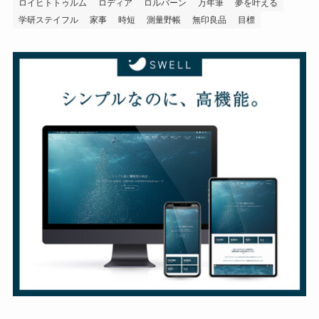
ロイヒトトゥルム
ロディア
ロルバーン
万年筆
夢を叶える
学研ステイフル
家事
時短
測量野帳
無印良品
目標