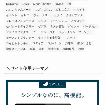
KOKUYO
LAMY
MoonPlanner
Pavilio
uni
おじいちゃんノート
こどものかお
びわこ文具
ぺんてる
イベント
イレコ
ウィークリー
カクノ
クオバディス
クレーヌフォンテーヌ
コクヨ
ジークエンス
スタロジー
セパレートダイアリー
ゼブラ
タスク管理
ダイソー
バーチカル
ファイロファクス
フューチャーログ
フランクリン・プランナー
モーメントプランナー
ライツメモ小型版
リスティ
ロイヒトトゥルム
ロディア
ロルバーン
万年筆
夢を叶える
学研ステイフル
家事
時短
測量野帳
無印良品
目標
＼サイト使用テーマ／