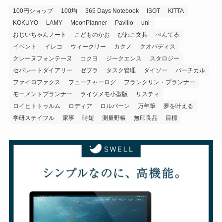
100円ショップ
100均
365 Days Notebook
ISOT
KITTA
KOKUYO
LAMY
MoonPlanner
Pavilio
uni
おじいちゃんノート
こどものかお
びわこ文具
ぺんてる
イベント
イレコ
ウィークリー
カクノ
クオバディス
クレーヌフォンテーヌ
コクヨ
ジークエンス
スタロジー
セパレートダイアリー
ゼブラ
タスク管理
ダイソー
バーチカル
ファイロファクス
フューチャーログ
フランクリン・プランナー
モーメントプランナー
ライツメモ小型版
リスティ
ロイヒトトゥルム
ロディア
ロルバーン
万年筆
夢を叶える
学研ステイフル
家事
時短
測量野帳
無印良品
目標