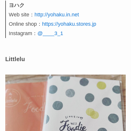
ヨハク
Web site：
http://yohaku.in.net
Online shop：
https://yohaku.stores.jp
Instagram：
@____3_1
Littlelu