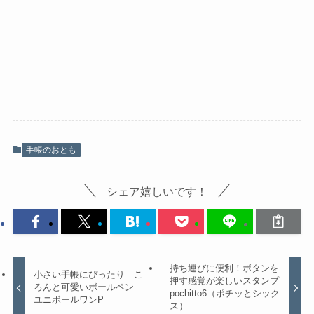
手帳のおとも
シェア嬉しいです！
持ち運びに便利！ボタンを
小さい手帳にぴったり こ
押す感覚が楽しいスタンプ
ろんと可愛いボールペン
pochitto6（ポチッとシック
ユニボールワンP
ス）