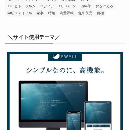
ロイヒトトゥルム
ロディア
ロルバーン
万年筆
夢を叶える
学研ステイフル
家事
時短
測量野帳
無印良品
目標
＼サイト使用テーマ／