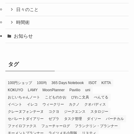
日々のこと
時間術
お知らせ
タグ
100円ショップ
100均
365 Days Notebook
ISOT
KITTA
KOKUYO
LAMY
MoonPlanner
Pavilio
uni
おじいちゃんノート
こどものかお
びわこ文具
ぺんてる
イベント
イレコ
ウィークリー
カクノ
クオバディス
クレーヌフォンテーヌ
コクヨ
ジークエンス
スタロジー
セパレートダイアリー
ゼブラ
タスク管理
ダイソー
バーチカル
ファイロファクス
フューチャーログ
フランクリン・プランナー
モーメントプランナー
ライツメモ小型版
リスティ