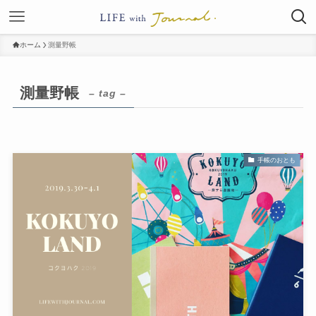
ホーム
測量野帳
測量野帳
– tag –
手帳のおとも