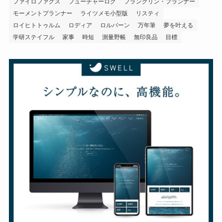
ファイロファクス
フューチャーログ
フランクリン・プランナー
モーメントプランナー
ライツメモ小型版
リスティ
ロイヒトトゥルム
ロディア
ロルバーン
万年筆
夢を叶える
学研ステイフル
家事
時短
測量野帳
無印良品
目標